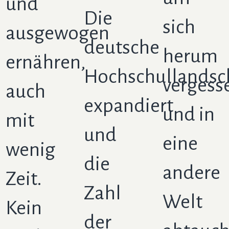
und
Die
sich
ausgewogen
deutsche
herum
ernähren,
Hochschullandsc
vergess
auch
expandiert
und in
mit
und
eine
wenig
die
andere
Zeit.
Zahl
Welt
Kein
der