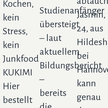
abtauch
Kochen,
Studienanfänger
Jasmin,
kein
übersteigt
24, aus
Stress,
– laut
Hildes
kein
aktuellem
bei
Junkfood
Bildungsbericht
Hannov
KUKIMI
–
kann
Hier
bereits
genau
bestellt
die