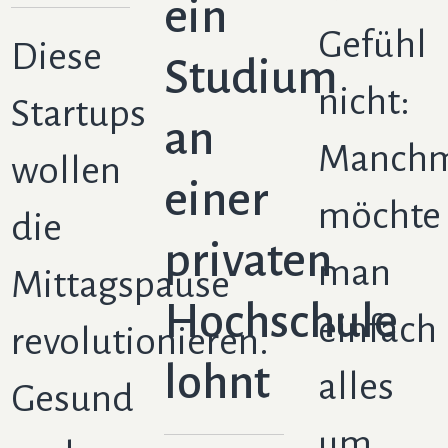
Zahnmedizinischer
ein
Gefühl
Diese
Fachangestellter
Studium
nicht:
Startups
Polizist
an
Manchm
wollen
einer
möchte
die
privaten
man
Mittagspause
Hochschule
einfach
revolutionieren.
lohnt
alles
Gesund
um