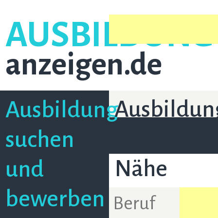
AUSBILDUNG
anzeigen.de
Ausbildun
Ausbildung
in Deiner
suchen
Nähe
und
bewerben