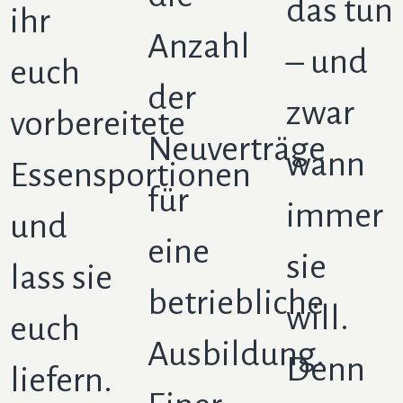
das tun
ihr
Anzahl
– und
euch
der
zwar
vorbereitete
Neuverträge
wann
Essensportionen
für
immer
und
eine
sie
lass sie
betriebliche
will.
euch
Ausbildung.
Denn
liefern.