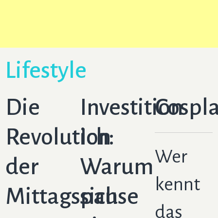
Mechatroniker
Fachkraft
für Lagerlogistik
Lifestyle
Verkäufer
Die
Investition
Cospl
Mediengestalter
Revolution
Ich:
Wer
Bäcker
Altenpfleger
der
Warum
kennt
Fachinformatiker
Mittagspause
sich
das